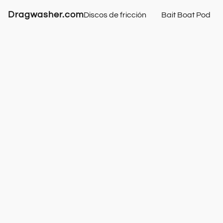
Dragwasher.com
Discos de fricción
Bait Boat Pod