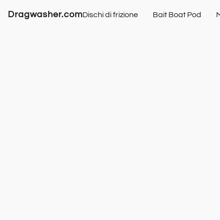
Dragwasher.com
Dischi di frizione
Bait Boat Pod
M