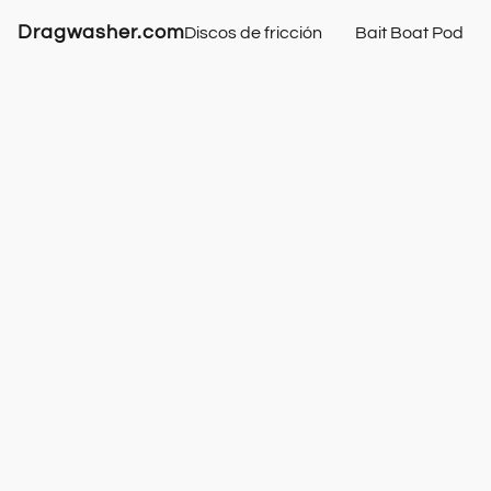
Dragwasher.com
Discos de fricción
Bait Boat Pod