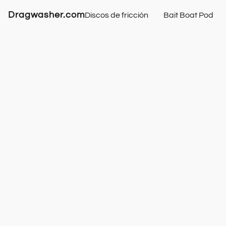
Dragwasher.com
Discos de fricción
Bait Boat Pod